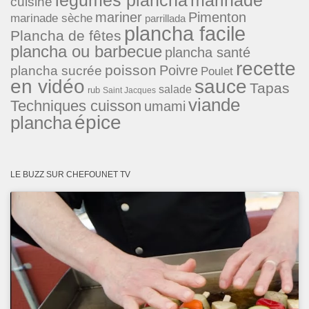
cuisine
mariner
Pimenton
marinade sèche
parrillada
plancha facile
Plancha de fêtes
plancha ou barbecue
plancha santé
recette
poisson
Poivre
plancha sucrée
Poulet
en vidéo
sauce
Tapas
salade
rub
Saint Jacques
viande
Techniques cuisson
umami
épice
plancha
LE BUZZ SUR CHEFOUNET TV