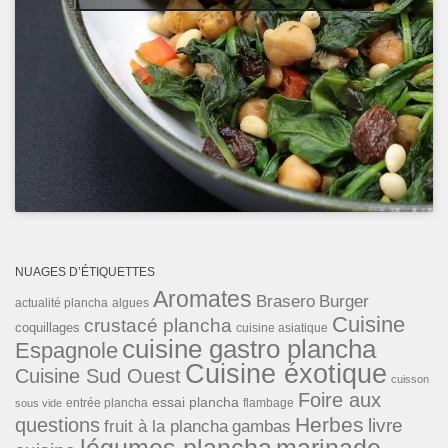
NUAGES D’ÉTIQUETTES
Aromates
Brasero
Burger
actualité plancha
algues
Cuisine
crustacé plancha
coquillages
cuisine asiatique
cuisine gastro plancha
Espagnole
Cuisine éxotique
Cuisine Sud Ouest
cuisson
Foire aux
essai plancha
entrée plancha
flambage
sous vide
Herbes
questions
livre
fruit à la plancha
gambas
légumes plancha
marinade