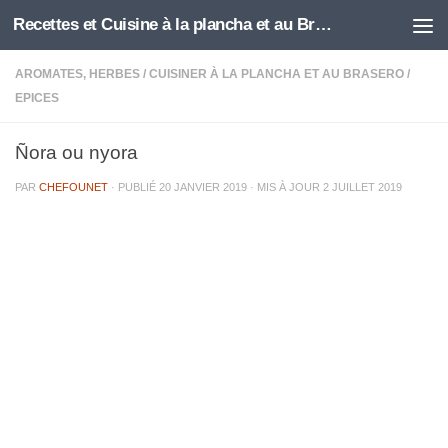
Recettes et Cuisine à la plancha et au Brasero
Skip to content
AROMATES, HERBES
/
CUISINER À LA PLANCHA ET AU BRASERO
/
EPICES
Ñora ou nyora
PAR
CHEFOUNET
· PUBLIÉ
20 JANVIER 2019
· MIS À JOUR
2 JUILLET 2019