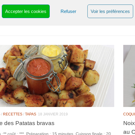
és :** coût : *** Préparation : 30 minutes marinade : 2 heures
Accepter les cookies
Refuser
Voir les préférences
ve pas au bonheur !!! Moi je vous l’affirme et l’écris ! Je le
 Chipirones : ce sont de petits...
S
/
RECETTES
/
TAPAS
18 JANVIER 2019
COQU
e des Patatas bravas
Noix
au 
és :** coût : ***, Préparation : 15 minutes, Cuisson finale : 20