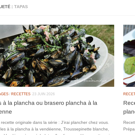
UETÉ :
TAPAS
AGES
/
RECETTES
23 JUIN 2026
RECE
 à la plancha ou brasero plancha à la
Rece
enne
pla
 recette originale dans la série : J’irai plancher chez vous.
Recett
es à la plancha à la vendéenne, Troussepinette blanche,
Prépar