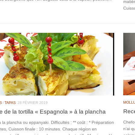
matièr
Cuisso
MOLL
S
/
TAPAS
28 FÉVRIER 2019
Rece
e de la tortilla « Espagnola » à la plancha
Chefou
 la plancha ou eppanyaki. Difficultés : ** coût : * Préparation
n’ai q
tes, Cuisson finale : 10 minutes. Chaque région en