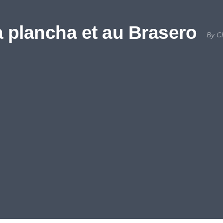
a plancha et au Brasero
By C