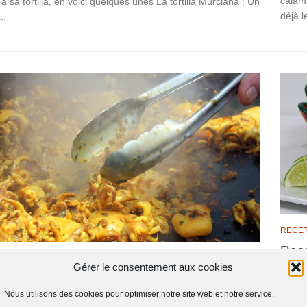
calama
 sa tortilla, en voici quelques unes La tortilla Murciana : Un
déjà le
..
RECE
Rece
QUES
/
RECETTES
/
TAPAS
20 JANVIER 2019
Gérer le consentement aux cookies
Diffic
e de chipirones au safran, origan et
Cuisso
Nous utilisons des cookies pour optimiser notre site web et notre service.
ique blanc
libre 