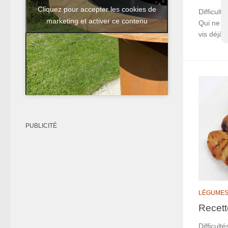
Cliquez pour accepter les cookies de
Difficult
marketing et activer ce contenu
Qui ne rê
vis déjà.
PUBLICITÉ
LÉGUME
Recett
Difficult