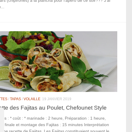
rs (chipirones) à la plancha pour l’apéro de ce soir??? J’ai
...
TTES
/
TAPAS
/
VOLAILLE
19 JANVIER 2019
tte des Fajitas au Poulet, Chefounet Style
ultés : * coût : * marinade : 2 heure, Préparation : 1 heure,
n finale et montage des Fajitas : 15 minutes Interprétation
d’une recette de Fajitas, Les Fajitas constituaient souvent le...