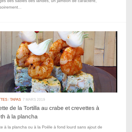
ges des sables des landes, un jambon de caractère,
soirement...
TTES
/
TAPAS
7 MARS 2019
tte de la Tortilla au crabe et crevettes à
eth à la plancha
e à la plancha ou à la Poêle à fond lourd sans ajout de