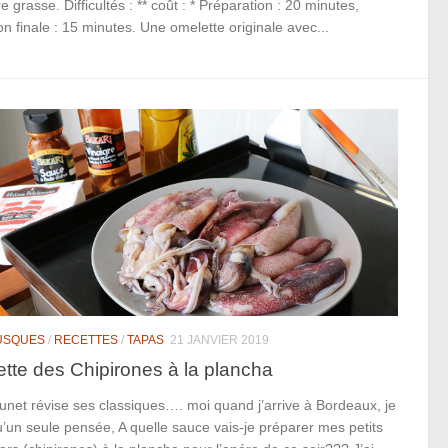
e grasse. Difficultés : ** coût : * Préparation : 20 minutes,
n finale : 15 minutes. Une omelette originale avec...
USQUES
/
RECETTES
/
TAPAS
21 JANVIER 2019
tte des Chipirones à la plancha
net révise ses classiques…. moi quand j’arrive à Bordeaux, je
u’un seule pensée, A quelle sauce vais-je préparer mes petits