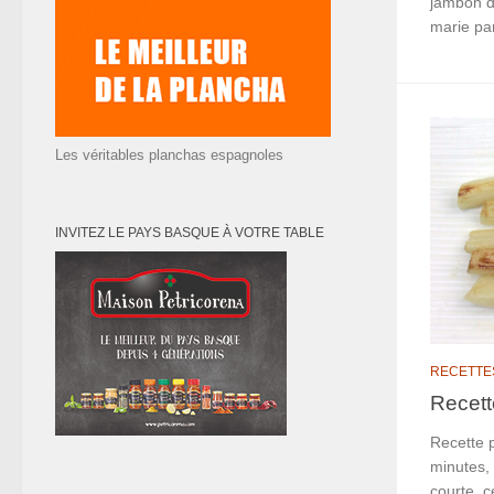
jambon d
marie par
Les véritables planchas espagnoles
INVITEZ LE PAYS BASQUE À VOTRE TABLE
RECETTE
Recett
Recette p
minutes, 
courte, c