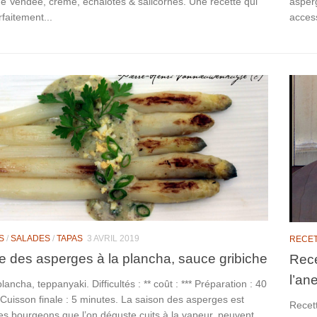
e Vendée, crème, échalotes & salicornes. Une recette qui
asper
faitement...
acces
S
/
SALADES
/
TAPAS
3 AVRIL 2019
RECE
e des asperges à la plancha, sauce gribiche
Rece
l’an
lancha, teppanyaki. Difficultés : ** coût : *** Préparation : 40
Cuisson finale : 5 minutes. La saison des asperges est
Recett
es bourgeons que l’on déguste cuits à la vapeur, peuvent...