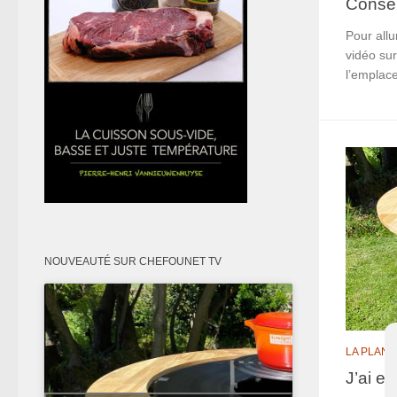
Consei
Pour all
vidéo su
l’emplac
NOUVEAUTÉ SUR CHEFOUNET TV
LA PLAN
J’ai e