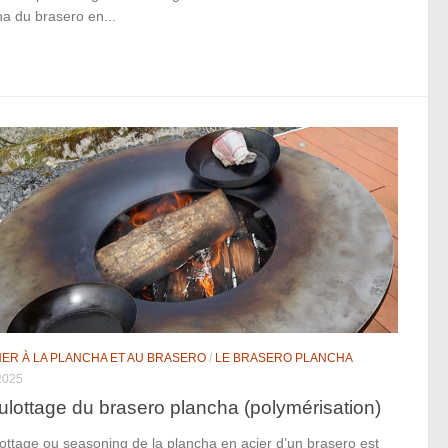
a du brasero en...
NER À LA PLANCHA ET AU BRASERO
/
LE BRASERO PLANCHA
2025
ulottage du brasero plancha (polymérisation)
ottage ou seasoning de la plancha en acier d’un brasero est