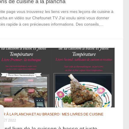
ns de cuisine à la plancha
tte page vous trouverez les liens vers mes leçons de cuisine à
ncha en vidéo sur Chefounet TV J’ai voulu ainsi vous donner
ès rapide à ces précieuses informations. Des conseils,...
NER À LA PLANCHA ET AU BRASERO
/
MES LIVRES DE CUISINE
LLET 2022
rand livre de la cuisson à basse et juste