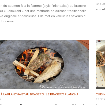
une ét
n du saumon à la la flamme (style finlandaise) au brasero
son ef
ou « Loimulohi » est une méthode de cuisson traditionnelle
e originale et délicieuse. Elle met en valeur les saveurs du
 doucement...
 À LA PLANCHA ET AU BRASERO
/
LE BRASERO PLANCHA
CUISI
5
17 SE