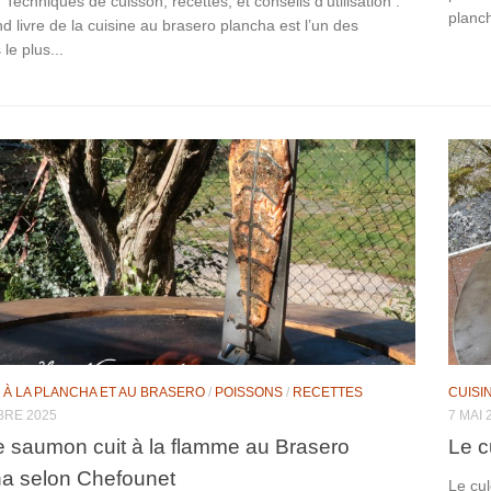
echniques de cuisson, recettes, et conseils d’utilisation :
planch
 livre de la cuisine au brasero plancha est l’un des
le plus...
 À LA PLANCHA ET AU BRASERO
/
POISSONS
/
RECETTES
CUISI
BRE 2025
7 MAI 
de saumon cuit à la flamme au Brasero
Le c
a selon Chefounet
Le cul