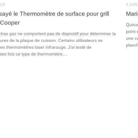
019
5 JUIN
ssayé le Thermomètre de surface pour grill
Mari
 Cooper
Quinz
point 
chas gaz ne comportent pas de dispositif pour déterminer la
une c
res de la plaque de cuisson. Certains utilisateurs se
planch
es thermomètres laser infrarouge. J’ai testé de
es fois ce type de thermomètre,...