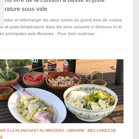
érature sous vide
cheter et télécharger les deux tomes du grand livre de cuisine
e et juste température dans les liens suivants ci dessous ici et
es principales web librairies : Pour bien maitriser...
NER À LA PLANCHA ET AU BRASERO
/
LIBRAIRIE
/
MES LIVRES DE
NE