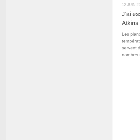
12 JUIN 2
J’ai e
Atkins
Les plan
températu
servent d
nombreus