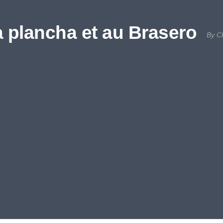
a plancha et au Brasero
By C