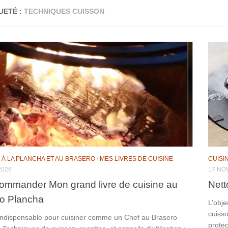
UETÉ :
TECHNIQUES CUISSON
 À LA PLANCHA ET AU BRASERO
/
MES LIVRES DE CUISINE
CUISI
2026
17 NO
ommander Mon grand livre de cuisine au
Nett
o Plancha
L’obje
cuisso
 indispensable pour cuisiner comme un Chef au Brasero
protec