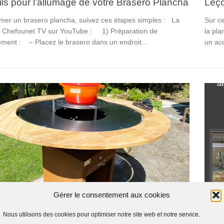
ls pour l’allumage de votre Brasero Plancha
Leço
umer un brasero plancha, suivez ces étapes simples : La
Sur ce
r Chefounet TV sur YouTube : 1) Préparation de
la pla
ement : – Placez le brasero dans un endroit...
un acc
Gérer le consentement aux cookies
CHA
/
OUTILS POUR CUISINER
14 MAI 2023
CUISI
13 JUI
ssayé pour vous le brasero plancha Saturn
Nous utilisons des cookies pour optimiser notre site web et notre service.
Le g