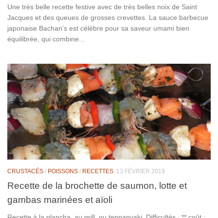
Une très belle recette festive avec de très belles noix de Saint
Jacques et des queues de grosses crevettes. La sauce barbecue
japonaise Bachan’s est célèbre pour sa saveur umami bien
équilibrée, qui combine...
CRUSTACÉS
/
POISSONS
/
RECETTES
13 FÉVRIER 2019
Recette de la brochette de saumon, lotte et
gambas marinées et aïoli
Recette à la plancha, au grill, ou teppanyaki. Difficultés : ** coût :