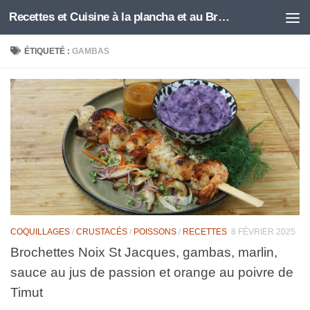
Recettes et Cuisine à la plancha et au Brasero
Skip to content
ÉTIQUETÉ :
GAMBAS
COQUILLAGES
/
CRUSTACÉS
/
POISSONS
/
RECETTES
8 FÉVRIER 2025
Brochettes Noix St Jacques, gambas, marlin,
sauce au jus de passion et orange au poivre de
Timut