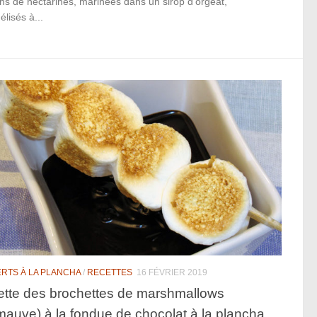
ons de nectarines, marinées dans un sirop d’orgeat,
lisés à...
RTS À LA PLANCHA
/
RECETTES
16 FÉVRIER 2019
tte des brochettes de marshmallows
mauve) à la fondue de chocolat à la plancha