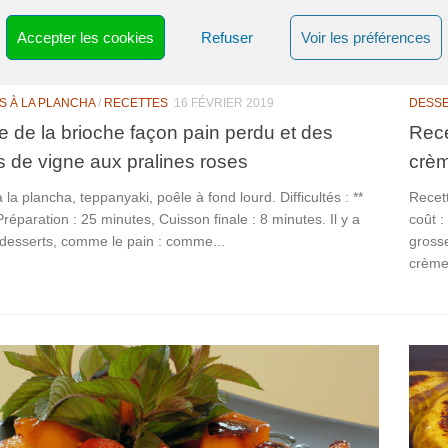
Accepter les cookies
Refuser
Voir les préférences
S À LA PLANCHA
/
RECETTES
16 FÉVRIER 2019
DESSE
e de la brioche façon pain perdu et des
Rece
 de vigne aux pralines roses
crèm
 la plancha, teppanyaki, poêle à fond lourd. Difficultés : **
Recett
 Préparation : 25 minutes, Cuisson finale : 8 minutes. Il y a
coût :
 desserts, comme le pain : comme...
grosse
crème.