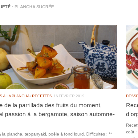
UETÉ :
PLANCHA SUCRÉE
S À LA PLANCHA
/
RECETTES
16 FÉVRIER 2019
DESSE
e de la parrillada des fruits du moment,
Rece
l passion à la bergamote, saison automne-
d’or
Recett
coût :
 la plancha, teppanyaki, poêle à fond lourd. Difficultés : **