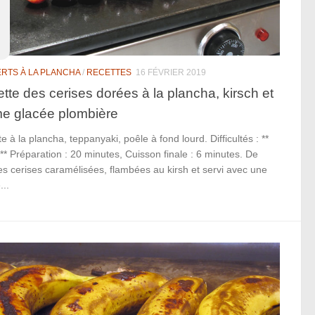
RTS À LA PLANCHA
/
RECETTES
16 FÉVRIER 2019
tte des cerises dorées à la plancha, kirsch et
e glacée plombière
e à la plancha, teppanyaki, poêle à fond lourd. Difficultés : **
 ** Préparation : 20 minutes, Cuisson finale : 6 minutes. De
s cerises caramélisées, flambées au kirsh et servi avec une
..