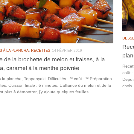
DESSE
Rece
S À LA PLANCHA
/
RECETTES
14 FÉVRIER 2019
pla
e de la brochette de melon et fraises, à la
Recett
a, caramel à la menthe poivrée
coût :
 la plancha, Teppanyaki. Difficultés : ** coût : ** Préparation
Depuis
tes, Cuisson finale : 6 minutes. L’alliance du melon et de la
choix.
est plus à démontrer, j’y ajoute quelques feuilles...