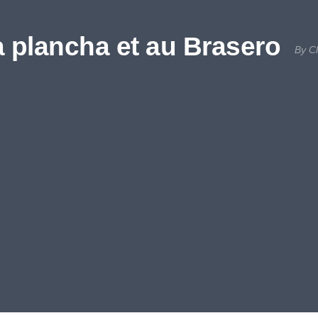
a plancha et au Brasero
By C