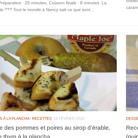
oreill
 Préparation : 25 minutes, Cuisson finale : 8 minutes. La
caramé
e ??? Tout le monde à Nancy sait ce que sont...
S À LA PLANCHA
/
RECETTES
16 FÉVRIER 2019
DESSE
e des pommes et poires au sirop d’érable,
Rece
de thym à la plancha
(gui