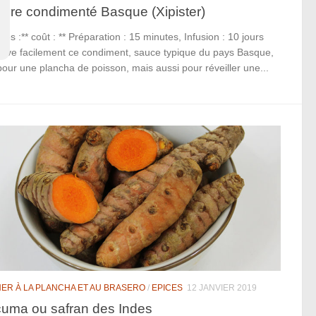
igre condimenté Basque (Xipister)
ultés :** coût : ** Préparation : 15 minutes, Infusion : 10 jours
ouve facilement ce condiment, sauce typique du pays Basque,
pour une plancha de poisson, mais aussi pour réveiller une...
NER À LA PLANCHA ET AU BRASERO
/
EPICES
12 JANVIER 2019
uma ou safran des Indes