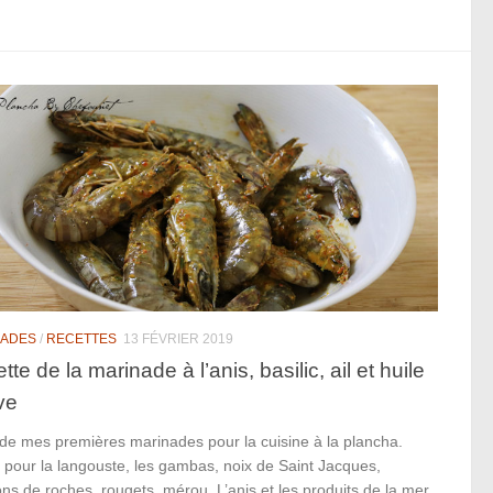
NADES
/
RECETTES
13 FÉVRIER 2019
tte de la marinade à l’anis, basilic, ail et huile
ive
 de mes premières marinades pour la cuisine à la plancha.
 pour la langouste, les gambas, noix de Saint Jacques,
ns de roches, rougets, mérou. L’anis et les produits de la mer