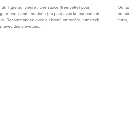
 du Tigre qui pleure : une sauce (trempette) pour
Ou fau
ner une viande marinée (ou pas) avec la marinade du
nombr
. Recommandée avec du bœuf, entrecôte, rumsteck,
curry,
i avec des crevettes,...