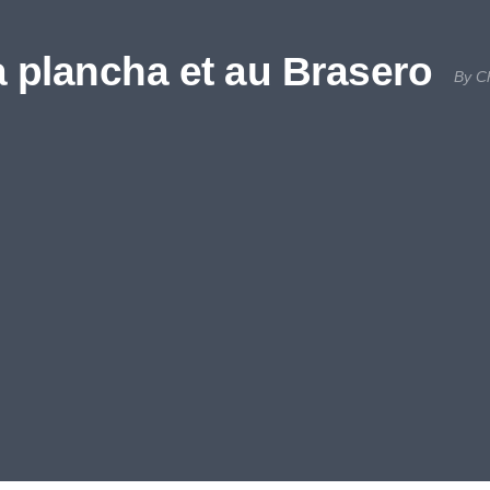
a plancha et au Brasero
By C