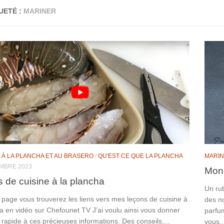
UETÉ :
MARINER
 À LA PLANCHA ET AU BRASERO
/
QU'EST CE QUE LA PLANCHA
MARI
MBRE 2023
Mon
 de cuisine à la plancha
Un rub
 page vous trouverez les liens vers mes leçons de cuisine à
des no
a en vidéo sur Chefounet TV J’ai voulu ainsi vous donner
parfum
rapide à ces précieuses informations. Des conseils,...
vous..