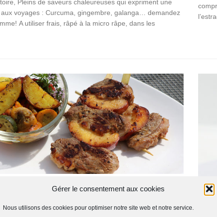
toire, Pleins de saveurs chaleureuses qui expriment une
compr
on aux voyages : Curcuma, gingembre, galanga… demandez
l’estr
mme! A utiliser frais, râpé à la micro râpe, dans les
S
/
VOLAILLE
19 JANVIER 2019
Gérer le consentement aux cookies
e du magret de canard aux nectarines,
Nous utilisons des cookies pour optimiser notre site web et notre service.
RECE
 au miso et poivre de Timut