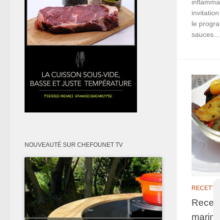
inflamma
invitati
le progra
sauces...
NOUVEAUTÉ SUR CHEFOUNET TV
RECETTE
Recett
mariné