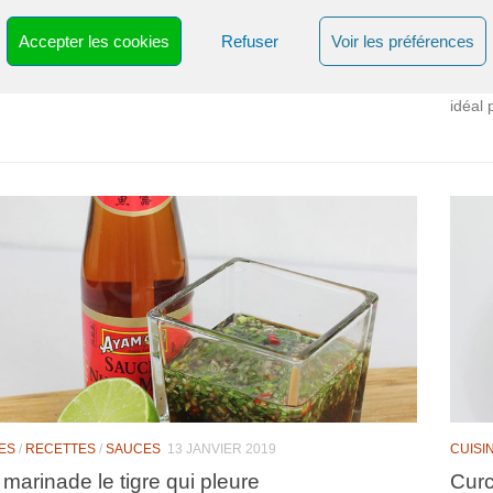
Vina
és : *** coût : *** marinade : 2 heure, Préparation : 35 mn,
Accepter les cookies
Refuser
Voir les préférences
inale : 20 minutes pour les légumes et 8 minutes pour les
Diffic
 repos 8 minutes Aujourd’hui on gave...
On tr
idéal 
ES
/
RECETTES
/
SAUCES
13 JANVIER 2019
CUISI
marinade le tigre qui pleure
Curc