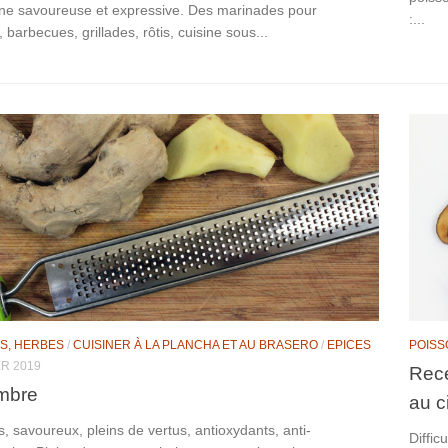
ine savoureuse et expressive. Des marinades pour
:...
 barbecues, grillades, rôtis, cuisine sous...
S, HERBES
/
CUISINER À LA PLANCHA ET AU BRASERO
/
EPICES
POISS
ER 2019
Rece
mbre
au c
 savoureux, pleins de vertus, antioxydants, anti-
Diffic