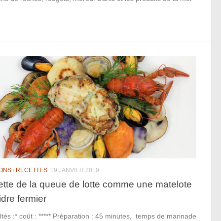
ONS
/
RECETTES
19 JANVIER 2019
tte de la queue de lotte comme une matelote
idre fermier
ultés :* coût : ***** Préparation : 45 minutes, temps de marinade