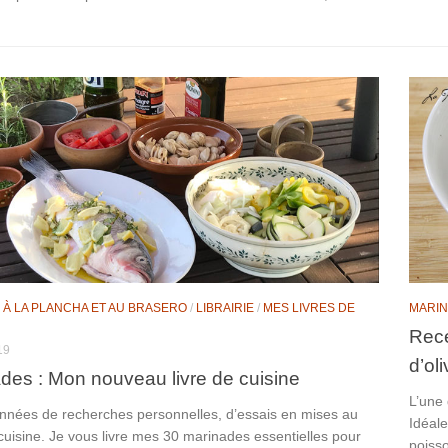
 À LA PLANCHA ET AU BRASERO
/
LIBRAIRIE
/
MES LIVRES DE
MARI
Rece
19
d’ol
des : Mon nouveau livre de cuisine
L’une
nnées de recherches personnelles, d’essais en mises au
Idéale
cuisine. Je vous livre mes 30 marinades essentielles pour
poisso