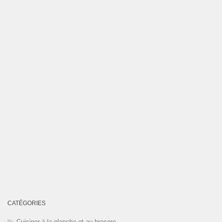
CATÉGORIES
Cuisiner à la plancha et au brasero