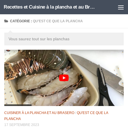
Recettes et Cuisine à la plancha et au Brasero
Skip to content
CATÉGORIE :
QU’EST CE QUE LA PLANCHA
Vous saurez tout sur les planchas
CUISINER À LA PLANCHA ET AU BRASERO
/
QU'EST CE QUE LA
PLANCHA
17 SEPTEMBRE 2023