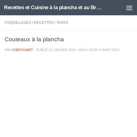
Recettes et Cuisine à la plancha et au Brasero
Skip to content
COQUILLAGES
/
RECETTES
/
TAPAS
Couteaux à la plancha
PAR
CHEFOUNET
· PUBLIÉ
13 JANVIER 2019
· MIS À JOUR
6 MARS 2019