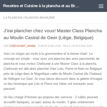
Recettes et Cuisine à la plancha et au Brasero
Skip to content
LA PLANCHA
/
PLANCHA MAGAZINE
J’irai plancher chez vous! Master Class Plancha
au Moulin Castral de Geer (Liège, Belgique)
PAR
CHEFOUNET_ADMIN
· PUBLIÉ
8 MAI 2026
· MIS À JOUR
8 MAI 2026
Voici un slogan qui invite à la gourmandise et la bonne chair! Le
concept est simple : vous avez une plancha des amis passionnés de
plancha et vous invitez Chefounet à une Master Class à la plancha.
Chefounet est allé alors plancher chez Lolo, Pierre et Alain en Belgique
près de Liège dans le Magnifique cadre du Moulin Castral (du Chateau)
de Hollogne sur Geer. Je vous laisse découvrir dans la galerie d’images
ce lieu historique que Lolo et Pierre nos hôtes ont restaurés avec
passion!
Un lieu chargé d’histoire qui propose des services : 2 salles pouvant
accueillir banquets, un parc autour du moulin, 3 gites entièrement