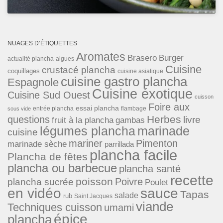
NUAGES D’ÉTIQUETTES
Aromates
Brasero
Burger
actualité plancha
algues
Cuisine
crustacé plancha
coquillages
cuisine asiatique
cuisine gastro plancha
Espagnole
Cuisine éxotique
Cuisine Sud Ouest
cuisson
Foire aux
essai plancha
entrée plancha
flambage
sous vide
Herbes
questions
livre
fruit à la plancha
gambas
légumes plancha
marinade
cuisine
mariner
Pimenton
marinade sèche
parrillada
plancha facile
Plancha de fêtes
plancha ou barbecue
plancha santé
recette
poisson
Poivre
plancha sucrée
Poulet
en vidéo
sauce
Tapas
salade
rub
Saint Jacques
viande
Techniques cuisson
umami
épice
plancha