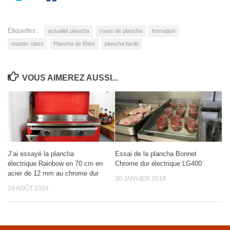
Étiquettes :
actualité plancha
cours de plancha
formation
master class
Plancha de fêtes
plancha facile
VOUS AIMEREZ AUSSI...
J’ai essayé la plancha
Essai de la plancha Bonnet
électrique Rainbow en 70 cm en
Chrome dur électrique LG400
acier de 12 mm au chrome dur
30 JANVIER 2019
29 AOÛT 2024