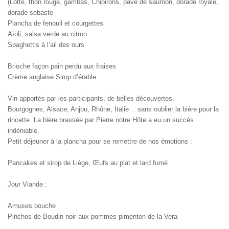
(Lotte, thon rouge, gambas, Chipirons, pavé de saumon, dorade royale,
dorade sebaste
Plancha de fenouil et courgettes
Aïoli, salsa verde au citron
Spaghettis à l’ail des ours
Brioche façon pain perdu aux fraises
Crème anglaise Sirop d’érable
Vin apportés par les participants, de belles découvertes.
Bourgognes, Alsace, Anjou, Rhône, Italie… sans oublier la bière pour la
rincette. La bière brassée par Pierre notre Hôte a eu un succès
indéniable.
Petit déjeuner à la plancha pour se remettre de nos émotions :
Pancakes et sirop de Liège, Œufs au plat et lard fumé
Jour Viande :
Amuses bouche
Pinchos de Boudin noir aux pommes pimenton de la Vera