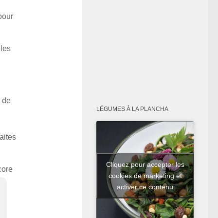
pour
lles
x de
LÉGUMES À LA PLANCHA
aites
Cliquez pour accepter les
core
cookies de marketing et
activer ce contenu