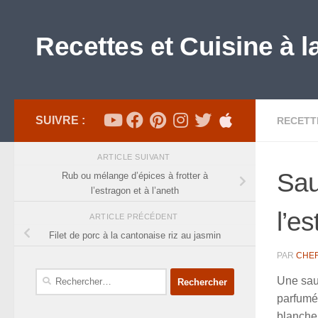
Skip to content
Recettes et Cuisine à l
SUIVRE :
RECETT
ARTICLE SUIVANT
Sau
Rub ou mélange d’épices à frotter à
l’estragon et à l’aneth
l’es
ARTICLE PRÉCÉDENT
Filet de porc à la cantonaise riz au jasmin
PAR
CHE
Rechercher :
Une sauc
parfumée
blanche