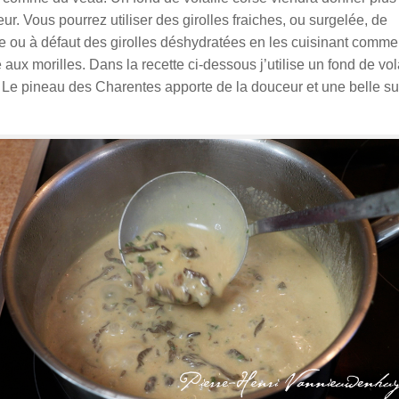
ur. Vous pourrez utiliser des girolles fraiches, ou surgelée, de
e ou à défaut des girolles déshydratées en les cuisinant comme
 aux morilles. Dans la recette ci-dessous j’utilise un fond de vol
 Le pineau des Charentes apporte de la douceur et une belle su