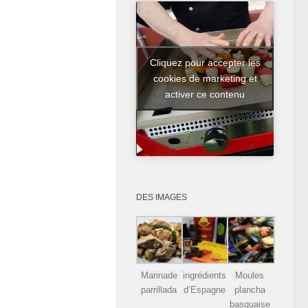
Cliquez pour accepter les
cookies de marketing et
activer ce contenu
DES IMAGES
Marinade
ingrédients
Moules
parrillada
d’Espagne
plancha
basquaise