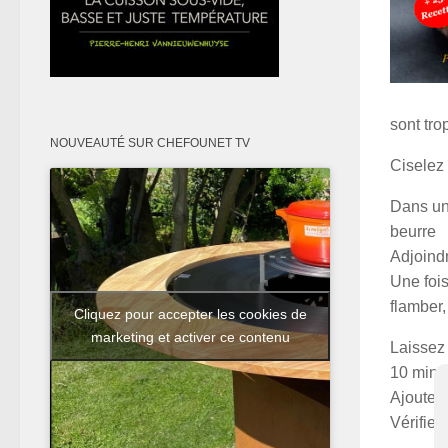
sont tro
NOUVEAUTÉ SUR CHEFOUNET TV
Ciselez 
Dans une
beurre
Adjoindr
Une fois
flamber,
Cliquez pour accepter les cookies de
marketing et activer ce contenu
Laissez 
10 minu
Ajoutez 
Vérifiez