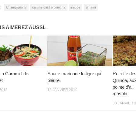
:
Champignons
cuisine gastro plancha
sauce
umami
S AIMEREZ AUSSI...
au Caramel de
Sauce marinade le tigre qui
Recette des
et
pleure
Quinoa, aux
pointe d’ail
2018
13 JANVIER 2019
masala
30 JANVIER 