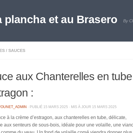
a plancha et au Brasero
By C
ES
/
SAUCES
ce aux Chanterelles en tube 
tragon :
FOUNET_ADMIN
· PUBLIÉ
15 MARS 2025
· MIS À JOUR
15 MARS 2025
e à la crème d’estragon, aux chanterelles en tube, délicate,
 aux senteurs de sous-bois, idéale pour une volaille, une vian
 comme du veau. Un fond de volaille corsé viendra donner plus