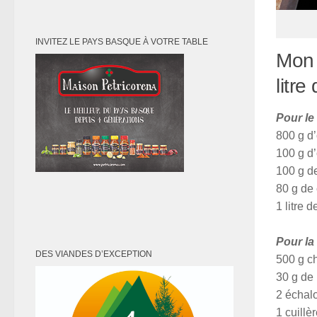
INVITEZ LE PAYS BASQUE À VOTRE TABLE
Mon 
litre
Pour le 
800 g d’
100 g d
100 g de
80 g de 
1 litre 
Pour la
DES VIANDES D’EXCEPTION
500 g ch
30 g de
2 échal
1 cuillè