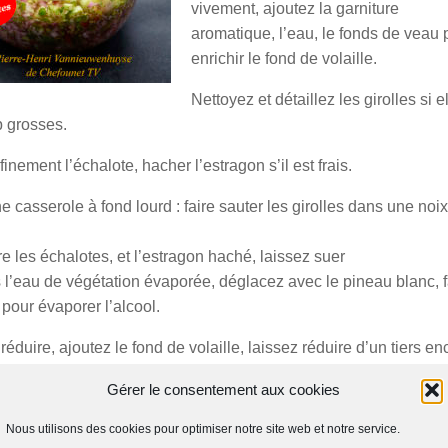
vivement, ajoutez la garniture
aromatique, l’eau, le fonds de veau 
enrichir le fond de volaille.
Nettoyez et détaillez les girolles si e
p grosses.
finement l’échalote, hacher l’estragon s’il est frais.
 casserole à fond lourd : faire sauter les girolles dans une noi
e les échalotes, et l’estragon haché, laissez suer
 l’eau de végétation évaporée, déglacez avec le pineau blanc, f
 pour évaporer l’alcool.
réduire, ajoutez le fond de volaille, laissez réduire d’un tiers en
tes
Gérer le consentement aux cookies
la crème, laissez réduire encore
 l’assaisonnement sel et piment d’Espelette
Nous utilisons des cookies pour optimiser notre site web et notre service.