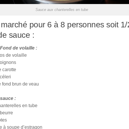
Sauce aux chanterelles en tube
marché pour 6 à 8 personnes soit 1/
 de sauce :
Fond de volaille :
os de volaille
’oignons
 carotte
céleri
de fond brun de veau
 sauce :
anterelles en tube
 beurre
otes
re à soupe d’estragon