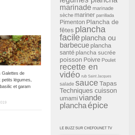
marinade
marinade
mariner
sèche
parrillada
Plancha de
Pimenton
plancha
fêtes
facile
plancha ou
barbecue
plancha
santé
plancha sucrée
poisson
Poivre
Poulet
recette en
vidéo
 Galettes de
rub
Saint Jacques
 petits légumes,
sauce
Tapas
salade
, basilic et garam
Techniques cuisson
viande
umami
2019
épice
plancha
LE BUZZ SUR CHEFOUNET TV