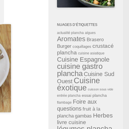
NUAGES D’ÉTIQUETTES
actualité plancha
algues
Aromates
Brasero
crustacé
Burger
coquillages
plancha
cuisine asiatique
Cuisine Espagnole
cuisine gastro
plancha
Cuisine Sud
Cuisine
Ouest
éxotique
cuisson sous vide
essai plancha
entrée plancha
Foire aux
flambage
questions
fruit à la
Herbes
plancha
gambas
livre cuisine
légumes plancha