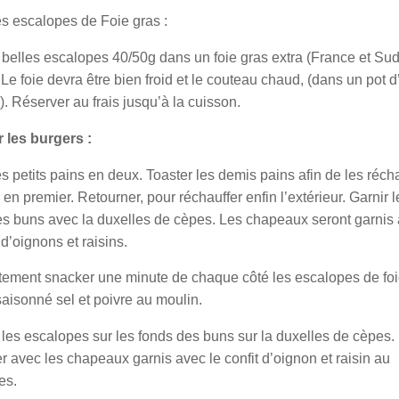
les escalopes de Foie gras :
4 belles escalopes 40/50g dans un foie gras extra (France et Sud
 Le foie devra être bien froid et le couteau chaud, (dans un pot 
). Réserver au frais jusqu’à la cuisson.
r les burgers :
les petits pains en deux. Toaster les demis pains afin de les récha
r en premier. Retourner, pour réchauffer enfin l’extérieur. Garnir l
es buns avec la duxelles de cèpes. Les chapeaux seront garnis
t d’oignons et raisins.
tement snacker une minute de chaque côté les escalopes de fo
aisonné sel et poivre au moulin.
les escalopes sur les fonds des buns sur la duxelles de cèpes.
 avec les chapeaux garnis avec le confit d’oignon et raisin au
es.