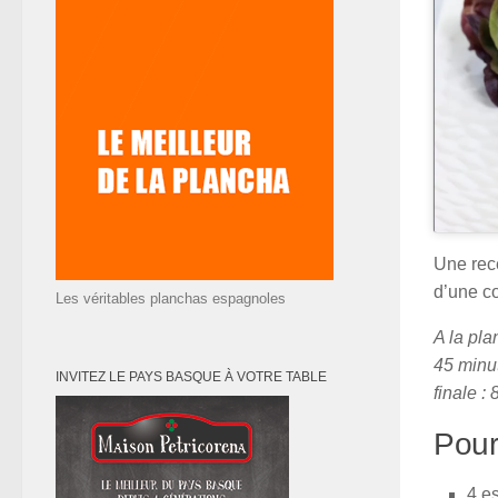
Une rece
d’une co
Les véritables planchas espagnoles
A la pla
45 minut
INVITEZ LE PAYS BASQUE À VOTRE TABLE
finale :
Pour
4 es