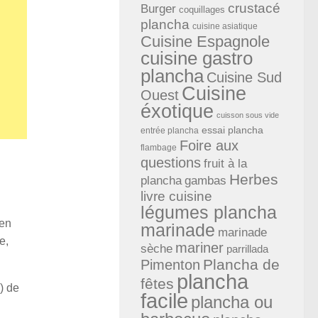
crustacé
Burger
coquillages
plancha
cuisine asiatique
Cuisine Espagnole
cuisine gastro
plancha
Cuisine Sud
Cuisine
Ouest
éxotique
cuisson sous vide
essai plancha
entrée plancha
Foire aux
flambage
questions
fruit à la
Herbes
plancha
gambas
livre cuisine
légumes plancha
 en
marinade
marinade
e,
mariner
sèche
parrillada
Plancha de
Pimenton
plancha
fêtes
) de
facile
plancha ou