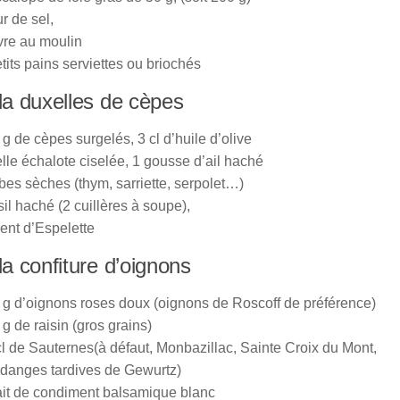
r de sel,
vre au moulin
tits pains serviettes ou briochés
la duxelles de cèpes
g de cèpes surgelés, 3 cl d’huile d’olive
elle échalote ciselée, 1 gousse d’ail haché
bes sèches (thym, sarriette, serpolet…)
il haché (2 cuillères à soupe),
ent d’Espelette
la confiture d’oignons
 g d’oignons roses doux (oignons de Roscoff de préférence)
g de raisin (gros grains)
cl de Sauternes(à défaut, Monbazillac, Sainte Croix du Mont,
danges tardives de Gewurtz)
rait de condiment balsamique blanc