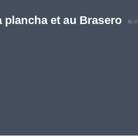
a plancha et au Brasero
By C