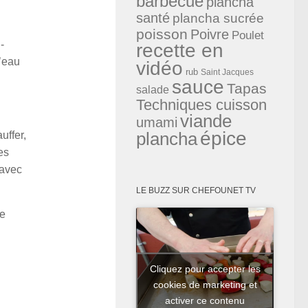
barbecue
plancha
santé
plancha sucrée
poisson
Poivre
Poulet
-
recette en
d’eau
vidéo
rub
Saint Jacques
sauce
Tapas
salade
Techniques cuisson
viande
umami
épice
plancha
uffer,
es
 avec
LE BUZZ SUR CHEFOUNET TV
ie
Cliquez pour accepter les
cookies de marketing et
activer ce contenu