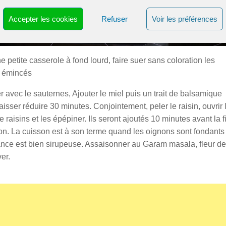
Accepter les cookies
Refuser
Voir les préférences
d’oignons aux cèpes
 petite casserole à fond lourd, faire suer sans coloration les
 émincés
 avec le sauternes, Ajouter le miel puis un trait de balsamique
aisser réduire 30 minutes. Conjointement, peler le raisin, ouvrir 
e raisins et les épépiner. Ils seront ajoutés 10 minutes avant la f
on. La cuisson est à son terme quand les oignons sont fondants 
ance est bien sirupeuse. Assaisonner au Garam masala, fleur de
ver.