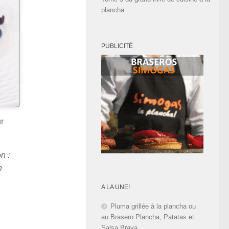
plancha
PUBLICITÉ
ur
on :
n
A LA UNE!
Pluma grillée à la plancha ou
au Brasero Plancha, Patatas et
Salsa Brava