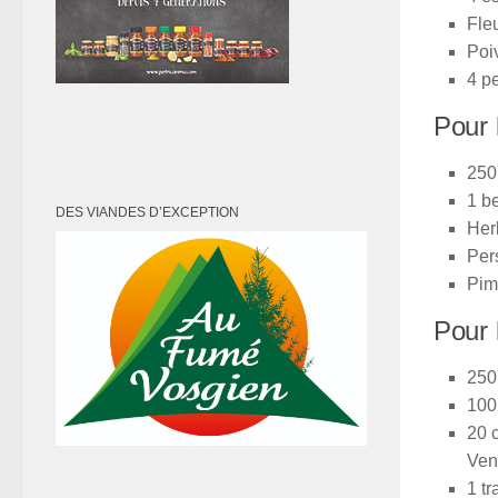
Fleu
Poi
4 pe
Pour 
250 
1 b
DES VIANDES D’EXCEPTION
Her
Pers
Pim
Pour 
250
100 
20 
Ven
1 t