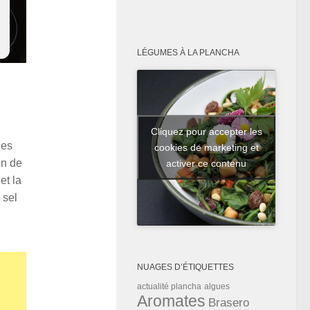
LÉGUMES À LA PLANCHA
Cliquez pour accepter les
les
cookies de marketing et
in de
activer ce contenu
et la
 sel
NUAGES D’ÉTIQUETTES
actualité plancha
algues
Aromates
Brasero