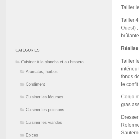
Tailler 
Tailler 
Ouest) ,
brûlante
Réalise
CATÉGORIES
Tailler 
Cuisiner à la plancha et au brasero
intérieu
Aromates, herbes
fonds d
le confi
Condiment
Conjoin
Cuisiner les légumes
gras ass
Cuisiner les poissons
Dresser 
Cuisiner les viandes
Refermer
Sautern
Epices