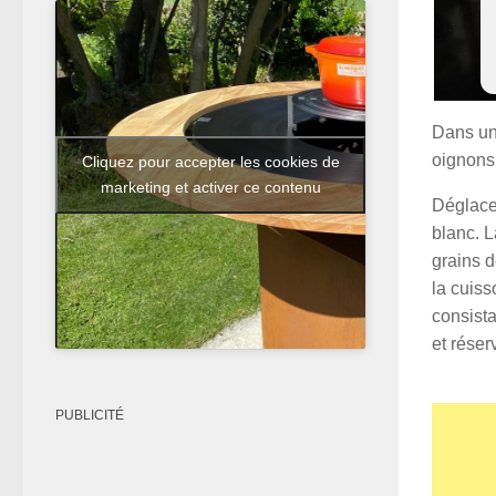
Confit 
Dans une
oignons
Cliquez pour accepter les cookies de
marketing et activer ce contenu
Déglacer
blanc. L
grains d
la cuiss
consist
et réser
PUBLICITÉ