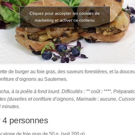
Cliquez pour accepter les cookies de
marketing et activer ce contenu
tte de burger au foie gras, des saveurs forestières, et la douce
nfiture d’oignons au Sauternes.
ncha, à la poêle à fond lourd.
Difficultés : ** coût : ****, Préparati
es (duxelles et confiture d’oignons, Marinade : aucune, Cuisso
 8 minutes.
 4 personnes
calope de foie gras de 50 g, (soit 200 g)