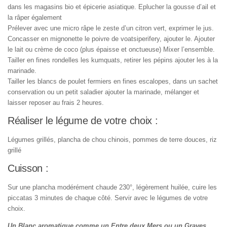
dans les magasins bio et épicerie asiatique. Eplucher la gousse d’ail et
la râper également
Prélever avec une micro râpe le zeste d’un citron vert, exprimer le jus.
Concasser en mignonette le poivre de voatsiperifery, ajouter le. Ajouter
le lait ou crème de coco (plus épaisse et onctueuse) Mixer l’ensemble.
Tailler en fines rondelles les kumquats, retirer les pépins ajouter les à la
marinade.
Tailler les blancs de poulet fermiers en fines escalopes, dans un sachet
conservation ou un petit saladier ajouter la marinade, mélanger et
laisser reposer au frais 2 heures.
Réaliser le légume de votre choix :
Légumes grillés, plancha de chou chinois, pommes de terre douces, riz
grillé
Cuisson :
Sur une plancha modérément chaude 230°, légèrement huilée, cuire les
piccatas 3 minutes de chaque côté. Servir avec le légumes de votre
choix.
Un Blanc aromatique comme un Entre deux Mers ou un Graves