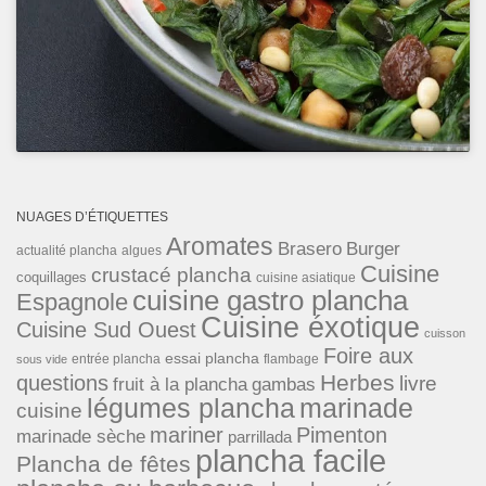
NUAGES D’ÉTIQUETTES
Aromates
Brasero
Burger
actualité plancha
algues
Cuisine
crustacé plancha
coquillages
cuisine asiatique
cuisine gastro plancha
Espagnole
Cuisine éxotique
Cuisine Sud Ouest
cuisson
Foire aux
essai plancha
entrée plancha
flambage
sous vide
Herbes
questions
livre
fruit à la plancha
gambas
légumes plancha
marinade
cuisine
mariner
Pimenton
marinade sèche
parrillada
plancha facile
Plancha de fêtes