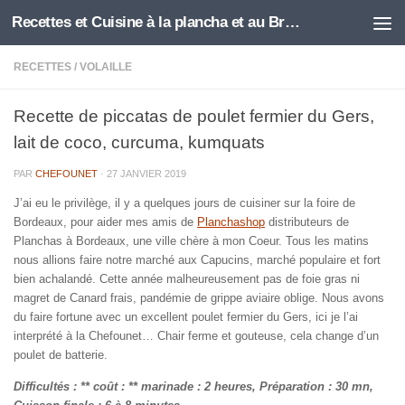
Recettes et Cuisine à la plancha et au Brasero
Skip to content
RECETTES
/
VOLAILLE
Recette de piccatas de poulet fermier du Gers,
lait de coco, curcuma, kumquats
PAR
CHEFOUNET
·
27 JANVIER 2019
J’ai eu le privilège, il y a quelques jours de cuisiner sur la foire de
Bordeaux, pour aider mes amis de
Planchashop
distributeurs de
Planchas à Bordeaux, une ville chère à mon Coeur. Tous les matins
nous allions faire notre marché aux Capucins, marché populaire et fort
bien achalandé. Cette année malheureusement pas de foie gras ni
magret de Canard frais, pandémie de grippe aviaire oblige. Nous avons
du faire fortune avec un excellent poulet fermier du Gers, ici je l’ai
interprété à la Chefounet… Chair ferme et gouteuse, cela change d’un
poulet de batterie.
Difficultés : ** coût : ** marinade : 2 heures, Préparation : 30 mn,