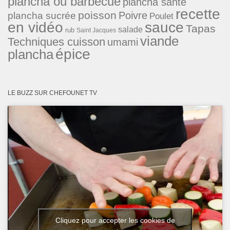
plancha ou barbecue
plancha santé
recette
poisson
Poivre
plancha sucrée
Poulet
en vidéo
sauce
Tapas
salade
rub
Saint Jacques
viande
Techniques cuisson
umami
épice
plancha
LE BUZZ SUR CHEFOUNET TV
Cliquez pour accepter les cookies de