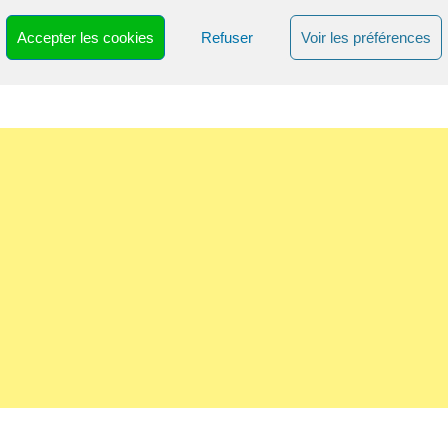
avec les herbes et arroser avec quelques cuillères de salsa
a au citron caviar.
Accepter les cookies
Refuser
Voir les préférences
n Saint Emilion pour changer..