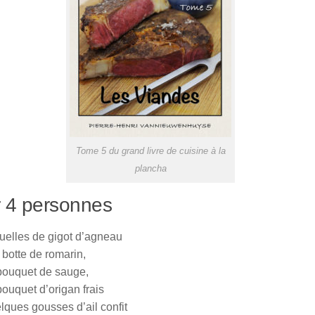
Tome 5 du grand livre de cuisine à la
plancha
 4 personnes
ouelles de gigot d’agneau
 botte de romarin,
bouquet de sauge,
bouquet d’origan frais
lques gousses d’ail confit