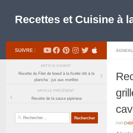
Skip to content
Recettes et Cuisine à l
SUIVRE :
AGNEA
ARTICLE SUIVANT
Rec
Recette du Filet de boeuf à la ficelle rôti à la
plancha : jus aux morilles
gri
ARTICLE PRÉCÉDENT
Recette de la sauce pipirrana
cavi
Rechercher :
PAR
CHE