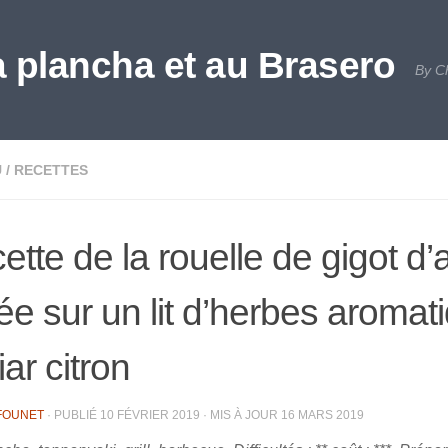
a plancha et au Brasero
By C
U
/
RECETTES
ette de la rouelle de gigot d
llée sur un lit d’herbes aromat
ar citron
FOUNET
· PUBLIÉ
10 FÉVRIER 2019
· MIS À JOUR
16 MARS 2019