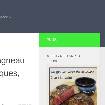
hefounet
PLUS
ACHETEZ MES LIVRES DE
’agneau
CUISINE
iques,