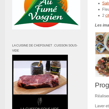
Sals
Fleu
2
ci
Les ima
LA CUISINE DE CHEFOUNET : CUISSON SOUS-
VIDE
Prog
Réalise
Laver et