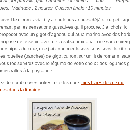
ncha, teppanyaki, grill, barbecue. Difficultés : ** coût : *** Prépa
utes, Marinade : 2 heures, Cuisson finale : 10 minutes.
ouvert le citron caviar il y a quelques années déjà et ce petit a
renant par les sensations gustatives qu’il procure. J’ai choisi ici
 proposer avec un gigot d’agneau qui aura mariné avec des herb
propose de le servir avec de la salsa pipirrana : une sauce vier
e piperade crue, que j’ai condimenté avec ainsi avec le citron
Les rouelles (tranches) de gigot cuiront sur un lit de romarin, sau
Vous les servirez avec le légume de votre choix : des légumes gr
mes rattes à la paysanne.
ez de nombreuses autres recettes dans
mes livres de cuisine
es dans la librairie.