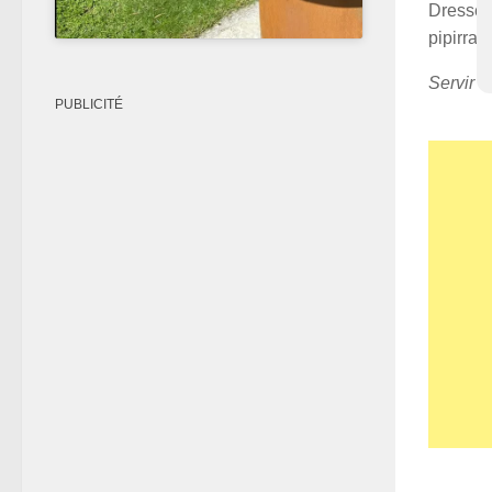
Dresser 
pipirran
Servir u
PUBLICITÉ