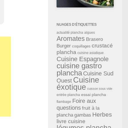
NUAGES D’ÉTIQUETTES
actualité plancha
algues
Aromates
Brasero
crustacé
Burger
coquillages
plancha
cuisine asiatique
Cuisine Espagnole
cuisine gastro
plancha
Cuisine Sud
Cuisine
Ouest
éxotique
cuisson sous vide
essai plancha
entrée plancha
Foire aux
flambage
questions
fruit à la
Herbes
plancha
gambas
livre cuisine
légumes plancha