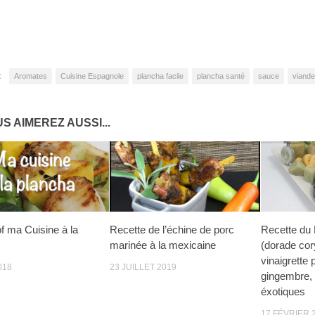
:
Aromates
Cuisine Espagnole
plancha facile
plancha santé
sauce
viande
S AIMEREZ AUSSI...
of ma Cuisine à la
Recette de l’échine de porc
Recette du 
marinée à la mexicaine
(dorade cory
vinaigrette 
018
23 JUILLET 2019
gingembre,
éxotiques
17 FÉVRIER 