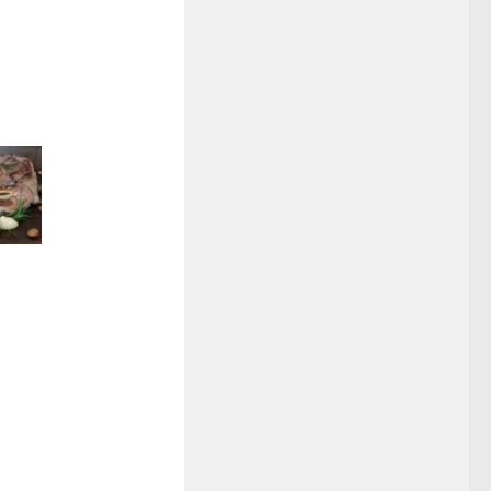
Cuisson Rouelle de gigot d’agneau Pipirrana