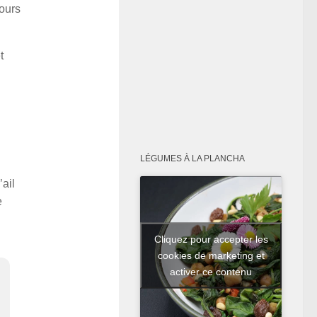
jours
t
LÉGUMES À LA PLANCHA
’ail
e
Cliquez pour accepter les
cookies de marketing et
activer ce contenu