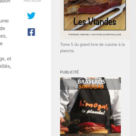
ration
PARTAGER
grume
 de
es,
ge
Tome 5 du grand livre de cuisine à la
plancha
ge, et
illés,
PUBLICITÉ