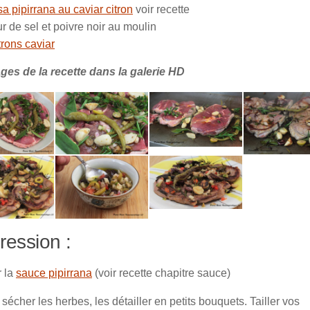
a pipirrana au caviar citron
voir recette
r de sel et poivre noir au moulin
trons caviar
ges de la recette dans la galerie HD
cuisson Rouelle de gigot d’agneau Pipirrana
Rouelle de gigot d’agneau marinée aux herbes
Marinade Rouelle de gigot d’agneau Pipirrana
Rouelle de gigot d’agneau Pipirrana
ression :
Rouelle d’agneau grillée Sauce Pipirrana
Sauce Pipirrana
r la
sauce pipirrana
(voir recette chapitre sauce)
 sécher les herbes, les détailler en petits bouquets. Tailler vos