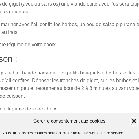
 de gigot (avec ou sans os) une viande cuite avec l’os sera tou
plus gouteuse.
 mariner avec l’ail confit, les herbes, un peu de salsa pipirrana e
 au frais.
 le légume de votre choix.
son :
 plancha chaude parsemer les petits bouquets d’herbes, et les
d’ail confites, Déposer les tranches de gigot, sur les herbes et l
presser un peu et retourner au bout de 2 à 3 minutes suivant votr
 de cuisson.
 le légume de votre choix
Gérer le consentement aux cookies
ser avec les herbes si certaines sont un peu trop colorées, les
 laisser reposer de 5 à 8 minutes au chaud.
Nous utilisons des cookies pour optimiser notre site web et notre service.