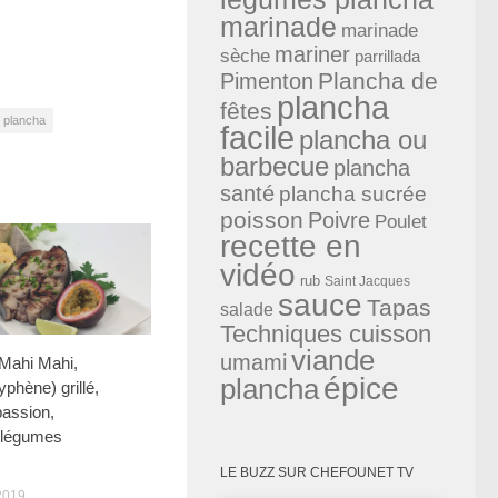
marinade
marinade
mariner
sèche
parrillada
Plancha de
Pimenton
plancha
fêtes
 plancha
facile
plancha ou
barbecue
plancha
santé
plancha sucrée
poisson
Poivre
Poulet
recette en
vidéo
rub
Saint Jacques
sauce
Tapas
salade
Techniques cuisson
viande
umami
Mahi Mahi,
épice
plancha
phène) grillé,
passion,
 légumes
LE BUZZ SUR CHEFOUNET TV
2019