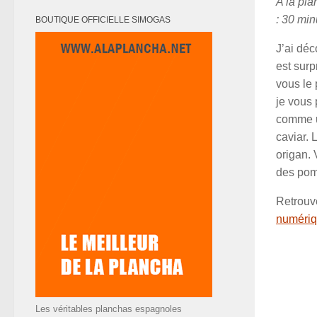
A la pla
: 30 min
BOUTIQUE OFFICIELLE SIMOGAS
J’ai déc
est surp
vous le
je vous 
comme un
caviar. 
origan. 
des pom
Retrouv
numériqu
Les véritables planchas espagnoles