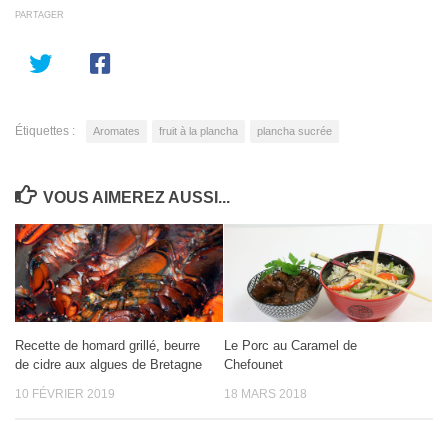
PARTAGER
Étiquettes :
Aromates
fruit à la plancha
plancha sucrée
VOUS AIMEREZ AUSSI...
Recette de homard grillé, beurre
Le Porc au Caramel de
de cidre aux algues de Bretagne
Chefounet
10 FÉVRIER 2019
18 MARS 2018