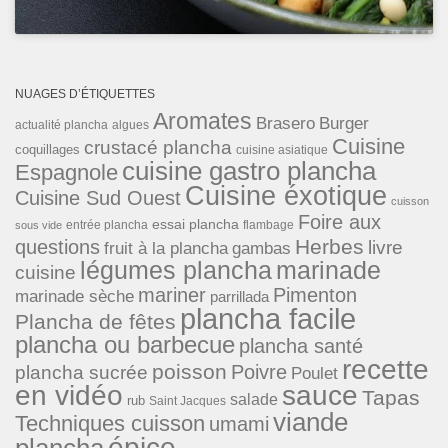
NUAGES D’ÉTIQUETTES
Aromates
Brasero
Burger
actualité plancha
algues
Cuisine
crustacé plancha
coquillages
cuisine asiatique
cuisine gastro plancha
Espagnole
Cuisine éxotique
Cuisine Sud Ouest
cuisson
Foire aux
essai plancha
entrée plancha
flambage
sous vide
Herbes
questions
livre
fruit à la plancha
gambas
légumes plancha
marinade
cuisine
mariner
Pimenton
marinade sèche
parrillada
plancha facile
Plancha de fêtes
plancha ou barbecue
plancha santé
recette
poisson
Poivre
plancha sucrée
Poulet
en vidéo
sauce
Tapas
salade
rub
Saint Jacques
viande
Techniques cuisson
umami
épice
plancha