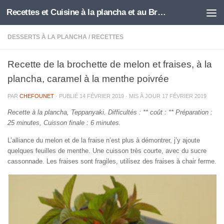
Recettes et Cuisine à la plancha et au Brasero
Skip to content
DESSERTS À LA PLANCHA
/
RECETTES
Recette de la brochette de melon et fraises, à la
plancha, caramel à la menthe poivrée
PAR
CHEFOUNET
· PUBLIÉ
14 FÉVRIER 2019
· MIS À JOUR
17 FÉVRIER 2019
Recette à la plancha, Teppanyaki. Difficultés : ** coût : ** Préparation :
25 minutes, Cuisson finale : 6 minutes.
L’alliance du melon et de la fraise n’est plus à démontrer, j’y ajoute
quelques feuilles de menthe. Une cuisson très courte, avec du sucre
cassonnade. Les fraises sont fragiles, utilisez des fraises à chair ferme.