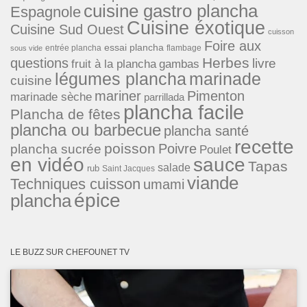
cuisine gastro plancha
Espagnole
Cuisine éxotique
Cuisine Sud Ouest
cuisson
Foire aux
essai plancha
entrée plancha
flambage
sous vide
Herbes
questions
livre
fruit à la plancha
gambas
légumes plancha
marinade
cuisine
mariner
Pimenton
marinade sèche
parrillada
plancha facile
Plancha de fêtes
plancha ou barbecue
plancha santé
recette
poisson
Poivre
plancha sucrée
Poulet
en vidéo
sauce
Tapas
salade
rub
Saint Jacques
viande
Techniques cuisson
umami
épice
plancha
LE BUZZ SUR CHEFOUNET TV