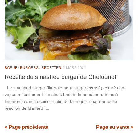
BOEUF
/
BURGERS
/
RECETTES
2 MARS 2021
Recette du smashed burger de Chefounet
Le smashed burger (littéralement burger écrasé) est très en
vogue actuellement. Le steak haché de boeuf sera écrasé
finement avant la cuisson afin de bien griller par une belle
réaction de Maillard :...
« Page précédente
Page suivante »