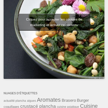
Cliquez pour accepter les cookies de
marketing et activer ce contenu
NUAGES D’ÉTIQUETTES
Aromates
Brasero
Burger
actualité plancha
algues
Cuisine
crustacé plancha
coquillages
cuisine asiatique