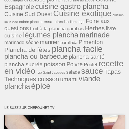
coquillages
cuisine asiatique
cuisine gastro plancha
Espagnole
Cuisine éxotique
Cuisine Sud Ouest
cuisson
Foire aux
essai plancha
entrée plancha
flambage
sous vide
Herbes
questions
livre
fruit à la plancha
gambas
légumes plancha
marinade
cuisine
mariner
Pimenton
marinade sèche
parrillada
plancha facile
Plancha de fêtes
plancha ou barbecue
plancha santé
recette
poisson
Poivre
plancha sucrée
Poulet
en vidéo
sauce
Tapas
salade
rub
Saint Jacques
viande
Techniques cuisson
umami
épice
plancha
LE BUZZ SUR CHEFOUNET TV