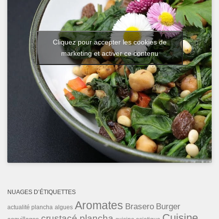
Cliquez pour accepter les cookies de
marketing et activer ce contenu
NUAGES D’ÉTIQUETTES
Aromates
Brasero
Burger
actualité plancha
algues
Cuisine
crustacé plancha