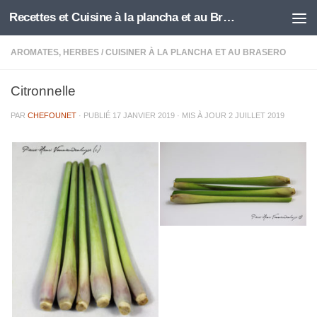
Recettes et Cuisine à la plancha et au Brasero
Skip to content
AROMATES, HERBES
/
CUISINER À LA PLANCHA ET AU BRASERO
Citronnelle
PAR
CHEFOUNET
· PUBLIÉ
17 JANVIER 2019
· MIS À JOUR
2 JUILLET 2019