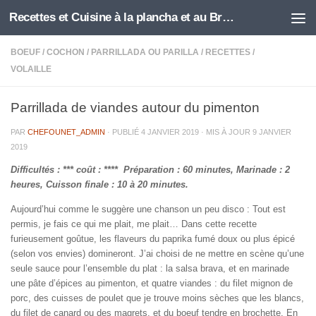
Recettes et Cuisine à la plancha et au Brasero
Skip to content
BOEUF
/
COCHON
/
PARRILLADA OU PARILLA
/
RECETTES
/
VOLAILLE
Parrillada de viandes autour du pimenton
PAR
CHEFOUNET_ADMIN
· PUBLIÉ
4 JANVIER 2019
· MIS À JOUR
9 JANVIER
2019
Difficultés : *** coût : **** Préparation : 60 minutes, Marinade : 2
heures, Cuisson finale : 10 à 20 minutes.
Aujourd’hui comme le suggère une chanson un peu disco : Tout est
permis, je fais ce qui me plait, me plait… Dans cette recette
furieusement goûtue, les flaveurs du paprika fumé doux ou plus épicé
(selon vos envies) domineront. J’ai choisi de ne mettre en scène qu’une
seule sauce pour l’ensemble du plat : la salsa brava, et en marinade
une pâte d’épices au pimenton, et quatre viandes : du filet mignon de
porc, des cuisses de poulet que je trouve moins sèches que les blancs,
du filet de canard ou des magrets, et du boeuf tendre en brochette. En