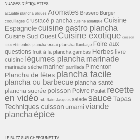
NUAGES D’ÉTIQUETTES
Aromates
Brasero
Burger
actualité plancha
algues
Cuisine
crustacé plancha
coquillages
cuisine asiatique
cuisine gastro plancha
Espagnole
Cuisine éxotique
Cuisine Sud Ouest
cuisson
Foire aux
essai plancha
entrée plancha
flambage
sous vide
Herbes
questions
livre
fruit à la plancha
gambas
légumes plancha
marinade
cuisine
mariner
Pimenton
marinade sèche
parrillada
plancha facile
Plancha de fêtes
plancha ou barbecue
plancha santé
recette
poisson
Poivre
plancha sucrée
Poulet
en vidéo
sauce
Tapas
salade
rub
Saint Jacques
viande
Techniques cuisson
umami
épice
plancha
LE BUZZ SUR CHEFOUNET TV