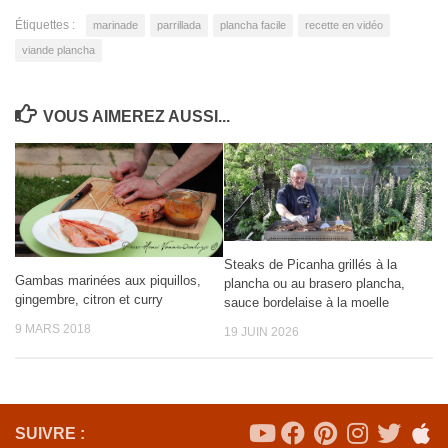
Étiquettes :
marinade
parrillada
plancha facile
recette en vidéo
viande plancha
VOUS AIMEREZ AUSSI...
Steaks de Picanha grillés à la
Gambas marinées aux piquillos,
plancha ou au brasero plancha,
gingembre, citron et curry
sauce bordelaise à la moelle
9 MARS 2018
19 JUIN 2026
SUIVRE :