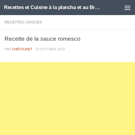
Recettes et Cuisine à la plancha et au Brasero
Skip to content
RECETTES
/
SAUCES
Recette de la sauce romesco
PAR
CHEFOUNET
·
10 OCTOBRE 2019