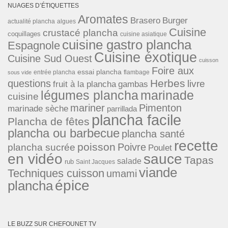
NUAGES D’ÉTIQUETTES
Aromates
Brasero
Burger
actualité plancha
algues
Cuisine
crustacé plancha
coquillages
cuisine asiatique
cuisine gastro plancha
Espagnole
Cuisine éxotique
Cuisine Sud Ouest
cuisson
Foire aux
essai plancha
entrée plancha
flambage
sous vide
Herbes
questions
livre
fruit à la plancha
gambas
légumes plancha
marinade
cuisine
mariner
Pimenton
marinade sèche
parrillada
plancha facile
Plancha de fêtes
plancha ou barbecue
plancha santé
recette
poisson
Poivre
plancha sucrée
Poulet
en vidéo
sauce
Tapas
salade
rub
Saint Jacques
viande
Techniques cuisson
umami
épice
plancha
LE BUZZ SUR CHEFOUNET TV