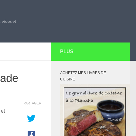
hefounet
PLUS
ACHETEZ MES LIVRES DE
nade
CUISINE
PARTAGER
 et