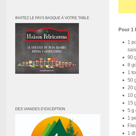
INVITEZ LE PAYS BASQUE À VOTRE TABLE
Pour 1 l
1 p
sai
90 
8 g
1 t
50 
20 g
10 
15 g
DES VIANDES D’EXCEPTION
5 g 
1 pe
Fleu
1 dl