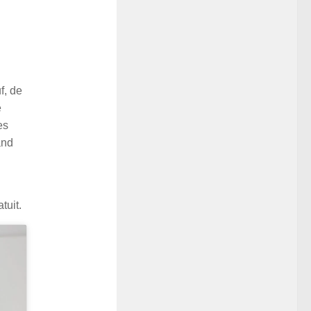
f, de
e
es
and
tuit.