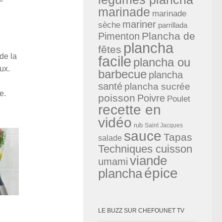
marinade
marinade
mariner
sèche
parrillada
Plancha de
Pimenton
plancha
fêtes
 de la
facile
plancha ou
ux.
barbecue
plancha
santé
plancha sucrée
e.
poisson
Poivre
Poulet
recette en
vidéo
rub
Saint Jacques
sauce
Tapas
salade
Techniques cuisson
viande
umami
épice
plancha
Chimichurri dans le blender
LE BUZZ SUR CHEFOUNET TV