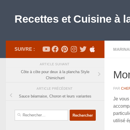
Skip to content
Recettes et Cuisine à l
SUIVRE :
MARINA
ARTICLE SUIVANT
Mon
Côte à côte pour deux à la plancha Style
Chimichurri
PAR
CHE
ARTICLE PRÉCÉDENT
Sauce béarnaise, Choron et leurs variantes
Je vous 
accompag
Rechercher :
particul
utilisé