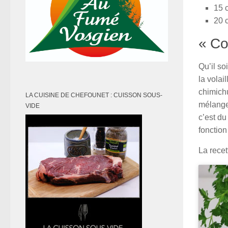
15 c
20 c
« Co
Qu’il so
la volai
chimichu
LA CUISINE DE CHEFOUNET : CUISSON SOUS-
mélanges
VIDE
c’est du
fonction
La recet