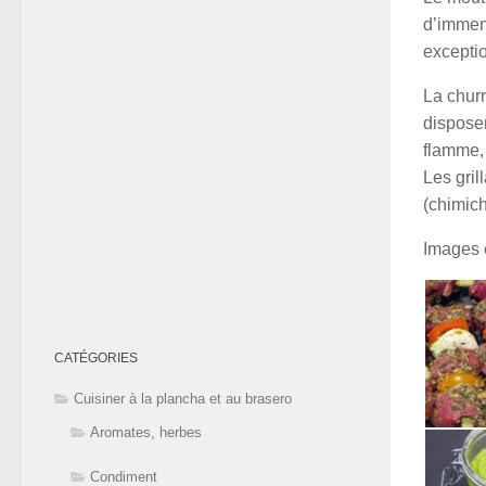
d’immen
exceptio
La churr
disposen
flamme, 
Les gri
(chimich
Images 
CATÉGORIES
Cuisiner à la plancha et au brasero
Aromates, herbes
Condiment