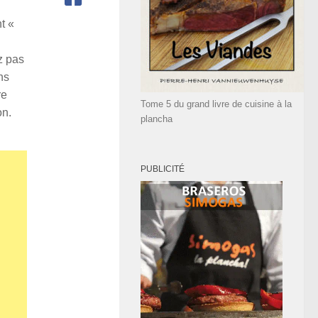
t «
z pas
ns
re
Tome 5 du grand livre de cuisine à la
on.
plancha
PUBLICITÉ