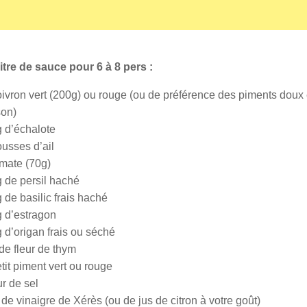
itre de sauce pour 6 à 8 pers :
oivron vert (200g) ou rouge (ou de préférence des piments doux
son)
g d’échalote
ousses d’ail
omate (70g)
g de persil haché
 de basilic frais haché
g d’estragon
 d’origan frais ou séché
de fleur de thym
tit piment vert ou rouge
r de sel
 de vinaigre de Xérès (ou de jus de citron à votre goût)