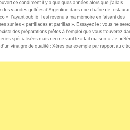
ouvert ce condiment il y a quelques années alors que j’allais
 des viandes grillées d’Argentine dans une chaîne de restauran
o ». l’ayant oublié il est revenu à ma mémoire en faisant des
es sur les « parrilladas et parrillas ». Essayez le : vous ne sere
 existe des préparations prêtes à l’emploi que vous trouverez da
eries spécialisées mais rien ne vaut le « fait maison ». Je préfè
 d’un vinaigre de qualité : Xéres par exemple par rapport au citr