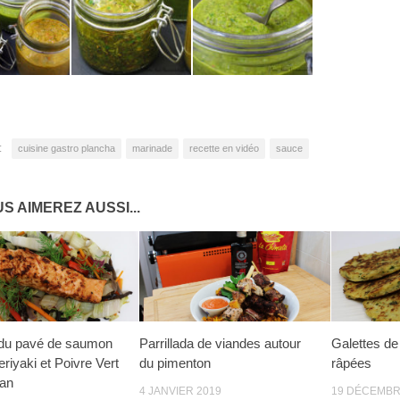
3 sortes de chimichurri
:
cuisine gastro plancha
marinade
recette en vidéo
sauce
S AIMEREZ AUSSI...
 du pavé de saumon
Parrillada de viandes autour
Galettes d
riyaki et Poivre Vert
du pimenton
râpées
uan
4 JANVIER 2019
19 DÉCEMBR