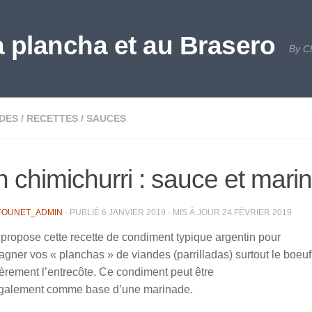
a plancha et au Brasero
By C
DES
/
RECETTES
/
SAUCES
 chimichurri : sauce et mari
FOUNET_ADMIN
· PUBLIÉ
6 JANVIER 2019
· MIS À JOUR
24 FÉVRIER 2019
propose cette recette de condiment typique argentin pour
ner vos « planchas » de viandes (parrilladas) surtout le boeuf
ièrement l’entrecôte. Ce condiment peut être
 également comme base d’une marinade.