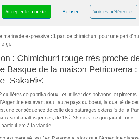
 plus finement possible et ensuite incorporer l’huile d’olive
sivement vous obtiendrez une émulsion très aromatique que vo
Accepter les cookies
Refuser
Voir les préférences
erez quelques jours au frais et qui accompagnera toutes vos
es. Dépaysement garanti…
 marinade expressive : 1 part de chimichurri pour une part d’hu
vierge.
ion : Chimichurri rouge très proche de
e Basque de la maison Petricorena : 
ce SakaRi®
2 cuillères de paprika doux, et utiliser des poivrons, et piments
l’Argentine est avant tout l’autre pays du boeuf, la qualité de cet
est une conséquence de celle des pâturages extensifs de la Pa
aux sont abattus jeunes, de 18 à 36 mois, ce qui garantit une
 particulière à la viande.
n est méprisé, sauf en Patagonia, alors que l’Argentine dispos