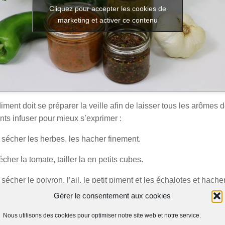
Cliquez pour accepter les cookies de
marketing et activer ce contenu
ment doit se préparer la veille afin de laisser tous les arômes 
nts infuser pour mieux s’exprimer :
 sécher les herbes, les hacher finement.
écher la tomate, tailler la en petits cubes.
 sécher le poivron, l’ail, le petit piment et les échalotes et hache
.
Gérer le consentement aux cookies
ous les ingrédients sauf l’huile d’olive dans le bol d’un blender e
Nous utilisons des cookies pour optimiser notre site web et notre service.