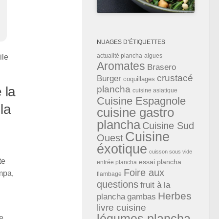
us
NUAGES D’ÉTIQUETTES
actualité plancha
algues
ile
Aromates
Brasero
crustacé
Burger
coquillages
plancha
 la
cuisine asiatique
Cuisine Espagnole
la
cuisine gastro
plancha
Cuisine Sud
Cuisine
Ouest
éxotique
cuisson sous vide
te
essai plancha
entrée plancha
Foire aux
mpa,
flambage
questions
fruit à la
Herbes
plancha
gambas
livre cuisine
légumes plancha
e