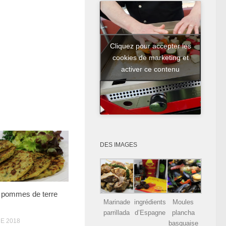
Cliquez pour accepter les
cookies de marketing et
activer ce contenu
DES IMAGES
e pommes de terre
Marinade
ingrédients
Moules
parrillada
d’Espagne
plancha
E 2018
basquaise