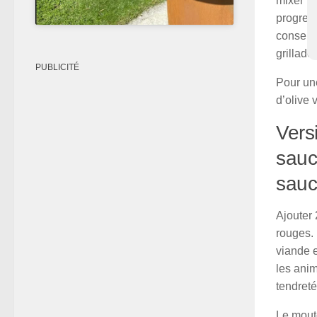
mixer le
progres
conserv
grillad
PUBLICITÉ
Pour une
d’olive 
Vers
sauc
sau
Ajouter 
rouges. 
viande 
les anim
tendreté
Le mouto