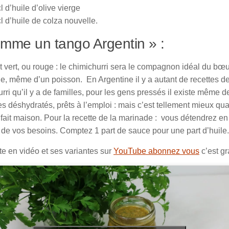
l d’huile d’olive vierge
l d’huile de colza nouvelle.
mme un tango Argentin » :
it vert, ou rouge : le chimichurri sera le compagnon idéal du bœu
lle, même d’un poisson. En Argentine il y a autant de recettes d
rri qu’il y a de familles, pour les gens pressés il existe même d
 déshydratés, prêts à l’emploi : mais c’est tellement mieux qu
 fait maison. Pour la recette de la marinade : vous détendrez en
 de vos besoins. Comptez 1 part de sauce pour une part d’huile.
te en vidéo et ses variantes sur
YouTube abonnez vous
c’est gra