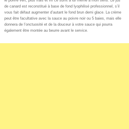
le poivre vert, plus frais et vif ce suffit à lui même à mon sens. Le jus
de canard est reconstitué à base de fond lyophilisé professionnel, s’il
vous fait défaut augmenter d’autant le fond brun demi glace. La crème
peut être facultative avec la sauce au poivre noir ou 5 baies, mais elle
donnera de l’onctuosité et de la douceur à votre sauce qui pourra
également être montée au beurre avant le service.