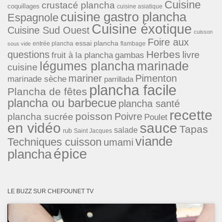
Cuisine
crustacé plancha
coquillages
cuisine asiatique
cuisine gastro plancha
Espagnole
Cuisine éxotique
Cuisine Sud Ouest
cuisson
Foire aux
essai plancha
entrée plancha
flambage
sous vide
Herbes
questions
livre
fruit à la plancha
gambas
légumes plancha
marinade
cuisine
mariner
Pimenton
marinade sèche
parrillada
plancha facile
Plancha de fêtes
plancha ou barbecue
plancha santé
recette
poisson
Poivre
plancha sucrée
Poulet
en vidéo
sauce
Tapas
salade
rub
Saint Jacques
viande
Techniques cuisson
umami
épice
plancha
LE BUZZ SUR CHEFOUNET TV