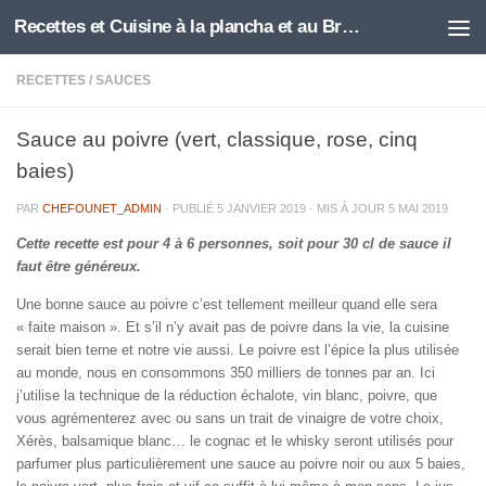
Recettes et Cuisine à la plancha et au Brasero
Skip to content
RECETTES
/
SAUCES
Sauce au poivre (vert, classique, rose, cinq
baies)
PAR
CHEFOUNET_ADMIN
· PUBLIÉ
5 JANVIER 2019
· MIS À JOUR
5 MAI 2019
Cette recette est pour 4 à 6 personnes, soit pour 30 cl de sauce il
faut être généreux.
Une bonne sauce au poivre c’est tellement meilleur quand elle sera
« faite maison ». Et s’il n’y avait pas de poivre dans la vie, la cuisine
serait bien terne et notre vie aussi. Le poivre est l’épice la plus utilisée
au monde, nous en consommons 350 milliers de tonnes par an. Ici
j’utilise la technique de la réduction échalote, vin blanc, poivre, que
vous agrémenterez avec ou sans un trait de vinaigre de votre choix,
Xérès, balsamique blanc… le cognac et le whisky seront utilisés pour
parfumer plus particulièrement une sauce au poivre noir ou aux 5 baies,