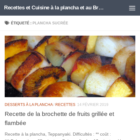
Recettes et Cuisine à la plancha et au Brasero
Skip to content
ÉTIQUETÉ :
PLANCHA SUCRÉE
DESSERTS À LA PLANCHA
/
RECETTES
14 FÉVRIER 2019
Recette de la brochette de fruits grillée et
flambée
Recette à la plancha, Teppanyaki. Difficultés : ** coût :