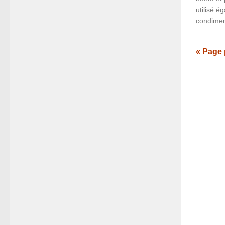
utilisé 
condimen
« Page