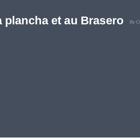
a plancha et au Brasero
By C