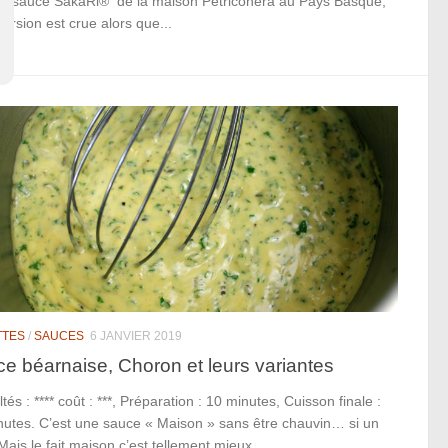
re sauce SakaRi® de la maison Petriconera au Pays Basque,
version est crue alors que...
TTES
/
SAUCES
6 JANVIER 2019
e béarnaise, Choron et leurs variantes
ultés : **** coût : ***, Préparation : 10 minutes, Cuisson finale :
nutes. C’est une sauce « Maison » sans être chauvin… si un
Mais le fait maison c’est tellement mieux…...