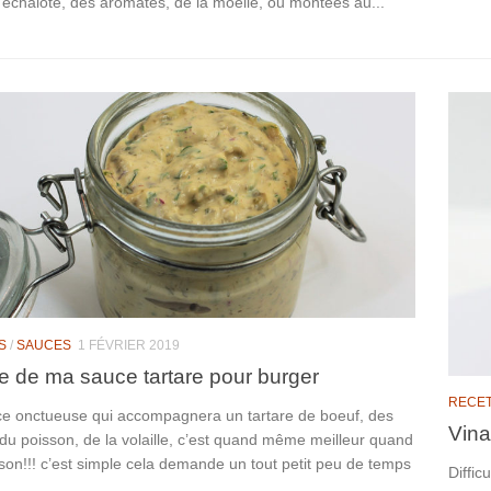
’échalote, des aromates, de la moelle, ou montées au...
S
/
SAUCES
1 FÉVRIER 2019
e de ma sauce tartare pour burger
RECE
e onctueuse qui accompagnera un tartare de boeuf, des
Vina
du poisson, de la volaille, c’est quand même meilleur quand
son!!! c’est simple cela demande un tout petit peu de temps
Diffic