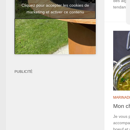
des algue
Cliquez pour accepter les cookies de
tendance
marketing et activer ce contenu
PUBLICITÉ
MARINAD
Mon ch
Je vous 
accompag
boeuf et 