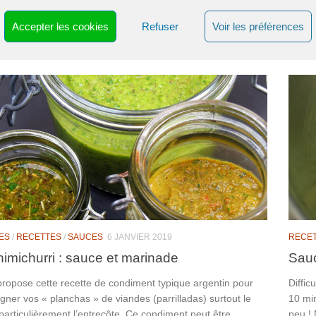
célèb
s c’était très sain pour la santé, et le balsamique blanc très
cette 
… Je trouve ce condiment très attachant avec...
Accepter les cookies
Refuser
Voir les préférences
ES
/
RECETTES
/
SAUCES
6 JANVIER 2019
RECE
imichurri : sauce et marinade
Sauc
propose cette recette de condiment typique argentin pour
Diffic
ner vos « planchas » de viandes (parrilladas) surtout le
10 mi
particulièrement l’entrecôte. Ce condiment peut être
peu ! 