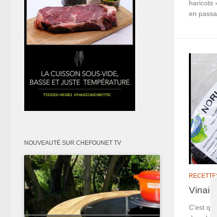
haricots »
en passan
NOUVEAUTÉ SUR CHEFOUNET TV
RECETTE
Vinaig
C’est quo