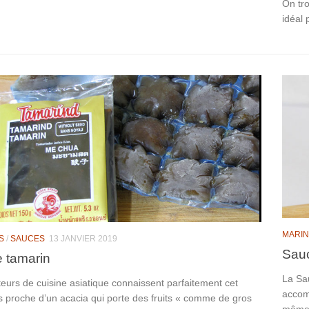
On tr
idéal 
MARI
S
/
SAUCES
13 JANVIER 2019
Sauc
 tamarin
La Sau
eurs de cuisine asiatique connaissent parfaitement cet
accom
s proche d’un acacia qui porte des fruits « comme de gros