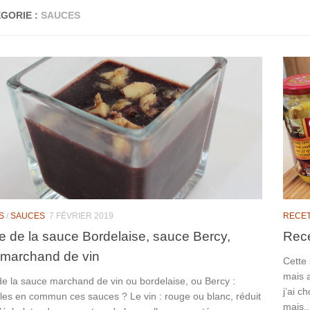
GORIE :
SAUCES
S
/
SAUCES
7 FÉVRIER 2019
RECE
e de la sauce Bordelaise, sauce Bercy,
Rece
marchand de vin
Cette
mais a
de la sauce marchand de vin ou bordelaise, ou Bercy :
j’ai c
lles en commun ces sauces ? Le vin : rouge ou blanc, réduit
mais..