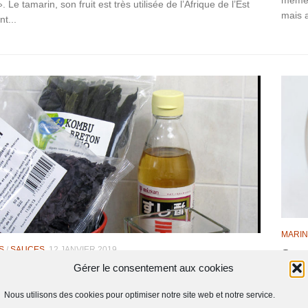
même 
. Le tamarin, son fruit est très utilisée de l’Afrique de l’Est
mais a
t...
MARI
S
/
SAUCES
12 JANVIER 2019
Sauc
Gérer le consentement aux cookies
rette aux algues
Une s
marin
i cette nouvelle lubie : Je me suis laissé dire que manger
Nous utilisons des cookies pour optimiser notre site web et notre service.