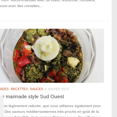
nom. Recommandée avec du bœuf, entrecôte, rumsteck,
ussi avec des crevettes,...
NADES
/
RECETTES
/
SAUCES
9 JANVIER 2019
e marinade style Sud Ouest
auce légèrement relevée, que vous utiliserez également pour
er, Des saveurs méditerranéennes très proche en goût de la