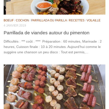
BOEUF
/
COCHON
/
PARRILLADA OU PARILLA
/
RECETTES
/
VOLAILLE
4 JANVIER 2019
Parrillada de viandes autour du pimenton
Difficultés : *** coût : **** Préparation : 60 minutes, Marinade : 2
heures, Cuisson finale : 10 à 20 minutes. Aujourd’hui comme le
suggère une chanson un peu disco : Tout est permis,...